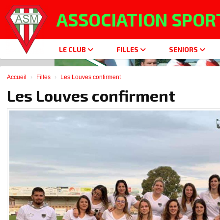
Panneau de gestion des cookies
ASSOCIATION SPOR
LE CLUB
FILLES
SENIORS
Accueil
Filles
Les Louves confirment
Les Louves confirment