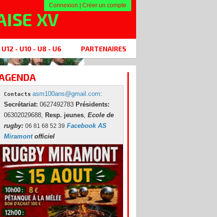
Connexion
|
Créer un compte
ISE XV
12 - U10 - U8 - U6
PARTENAIRES
AGENDA
asm100ans@gmail.com
:
Contacts
Secré
tariat:
0627492783
Présidents:
06302029688,
Resp. jeunes
,
Ecole de
rugby:
Facebook AS
06 81 68 52 39
Miramont
officiel