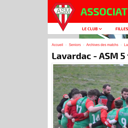
Panneau de gestion des cookies
ASSOCIAT
LE CLUB
FILLE
Accueil
Seniors
Archives des matchs
La
Lavardac - ASM 5 